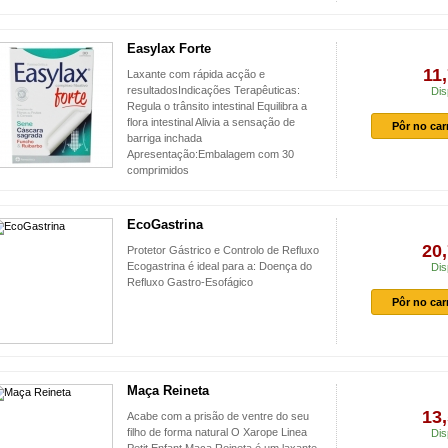
Easylax Forte
11
Laxante com rápida acção e
resultadosIndicações Terapêuticas:
Dis
Regula o trânsito intestinal Equilibra a
flora intestinal Alivia a sensação de
Pôr no car
barriga inchada
Apresentação:Embalagem com 30
comprimidos
EcoGastrina
20,
Protetor Gástrico e Controlo de Refluxo
Ecogastrina é ideal para a: Doença do
Dis
Refluxo Gastro-Esofágico
Pôr no car
Maça Reineta
13,
Acabe com a prisão de ventre do seu
filho de forma natural O Xarope Linea
Dis