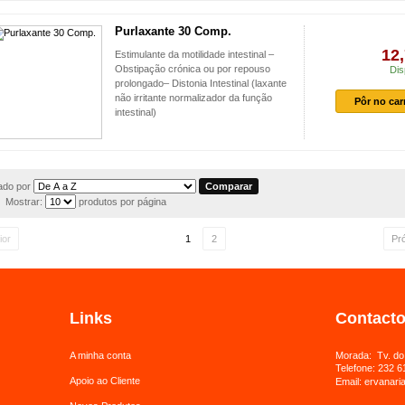
Purlaxante 30 Comp.
12,
Estimulante da motilidade intestinal –
Obstipação crónica ou por repouso
Dis
prolongado– Distonia Intestinal (laxante
não irritante normalizador da função
Pôr no car
intestinal)
do por
Mostrar:
produtos por página
ior
1
2
Pr
Links
Contact
A minha conta
Morada: Tv. do
Telefone:
232 6
Apoio ao Cliente
Email:
ervanari