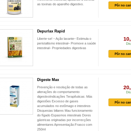
as toxinas do aparelho digestivo.
Pôr no car
Depurlax Rapid
10,
Liberte-se! – Ação laxante– Estimula o
peristaltismo intestinal– Promove a saúde
Dis
intestinal– Propriedades digestivas
Pôr no car
Digeste Max
20,
Prevenção e resolução de todas as
alterações do comportamento
Dis
digestivoIndicações Terapêuticas: Más
digestões Excesso de gases
Pôr no car
acumulados no estômago e intestinos
Disquesias biliares Mau funcionamento
do fígado Espasmos intestinais Dores
gástricas originadas por incorrecções
alimentares Apresentação:Frasco com
250ml