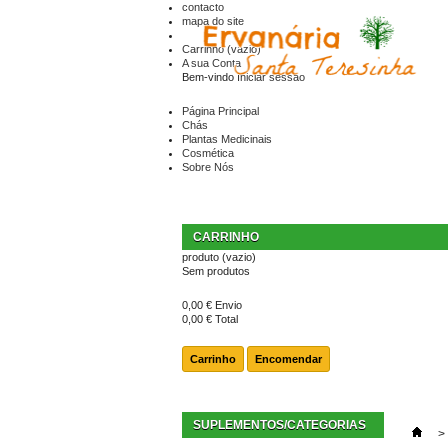
contacto
mapa do site
Carrinho
(vazio)
A sua Conta
Bem-vindo
Iniciar sessão
Página Principal
Chás
Plantas Medicinais
Cosmética
Sobre Nós
CARRINHO
produto
(vazio)
Sem produtos
0,00 €
Envio
0,00 €
Total
Carrinho
Encomendar
SUPLEMENTOS/CATEGORIAS
>