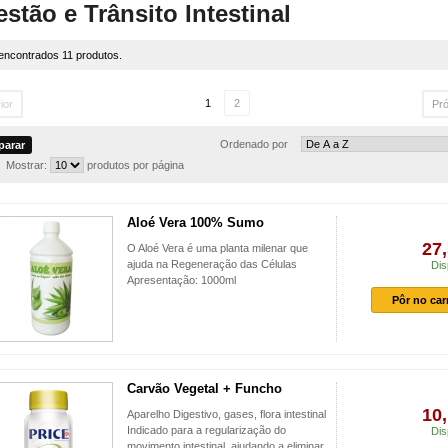
estão e Trânsito Intestinal
encontrados 11 produtos.
1
2
ior
Pr
Ordenado por
Mostrar:
produtos por página
Aloé Vera 100% Sumo
27,
O Aloé Vera é uma planta milenar que
ajuda na Regeneração das Células
Dis
Apresentação: 1000ml
Pôr no car
Carvão Vegetal + Funcho
10,
Aparelho Digestivo, gases, flora intestinal
Indicado para a regularização do
Dis
movimento intestinal, ajudando a eliminar