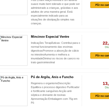
Petit Enfant Maça Reineta é um laxante
suave muito bem tolerado e que pode ser
Pôr no car
administrado a crianças, grávidas e aos
adultos de uma maneira geral. Está
especialmente indicado para as
situações de obstipação simples nas
crianças.
Mincinov Especial Ventre
22,
Indicações Terapêuticas: Contribui para o
normal funcionamento das enzimas
Dis
digestivasPromove a absorção de cálcio
no intestinoAumenta e melhora a
Pôr no car
imunidadeDiminui os riscos de cancro no
trato gastrointestinal
Pó de Argila, Anis e Funcho
13,
Regenera o organismoDescrição:
Equilibra o processo digestivo Purificador
Dis
e fortificante sanguíneo Acção anti-
séptica e drenante de toxinas
Pôr no car
Apresentação:Embalagem com 75g em
Pó