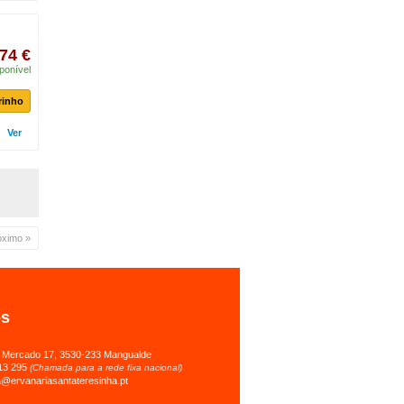
74 €
ponível
rinho
Ver
óximo »
os
 Mercado 17, 3530-233 Mangualde
13 295
(Chamada para a rede fixa nacional)
a@ervanariasantateresinha.pt