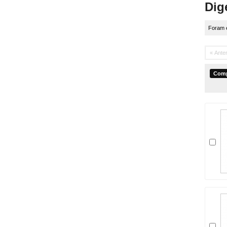
Dig
Foram 
« Anter