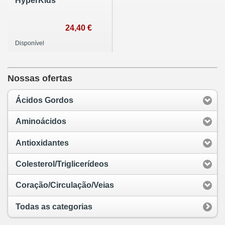
HyperKids
24,40 €
Disponível
Nossas ofertas
Ácidos Gordos
Aminoácidos
Antioxidantes
Colesterol/Triglicerídeos
Coração/Circulação/Veias
Todas as categorias