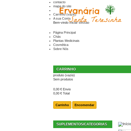
contacto
mapa do site
Carrinho
(vazio)
A sua Conta
Bem-vindo
Iniciar sessão
Página Principal
Chás
Plantas Medicinais
Cosmética
Sobre Nós
CARRINHO
produto
(vazio)
Sem produtos
0,00 €
Envio
0,00 €
Total
Carrinho
Encomendar
SUPLEMENTOS/CATEGORIAS