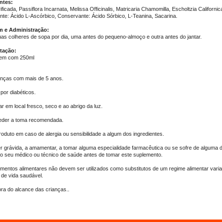
ntes:
ficada, Passiflora Incarnata, Melissa Officinalis, Matricaria Chamomilla, Escholtzia Californic
ante: Ácido L-Ascórbico, Conservante: Ácido Sórbico, L-Teanina, Sacarina.
 e Administração:
as colheres de sopa por dia, uma antes do pequeno-almoço e outra antes do jantar.
tação:
em com 250ml
anças com mais de 5 anos.
por diabéticos.
r em local fresco, seco e ao abrigo da luz.
eder a toma recomendada.
roduto em caso de alergia ou sensibilidade a algum dos ingredientes.
er grávida, a amamentar, a tomar alguma especialidade farmacêutica ou se sofre de alguma 
 o seu médico ou técnico de saúde antes de tomar este suplemento.
mentos alimentares não devem ser utilizados como substitutos de um regime alimentar vari
 de vida saudável.
ora do alcance das crianças.
.