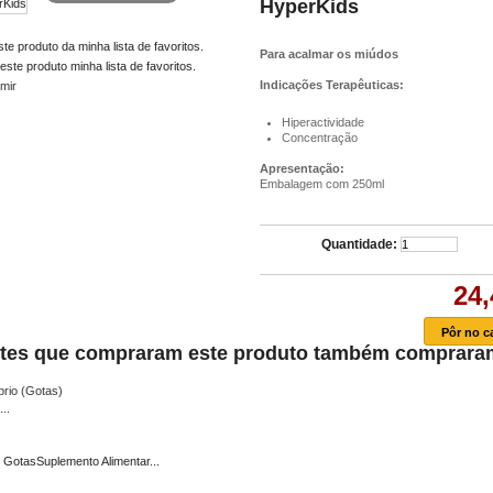
HyperKids
ste produto da minha lista de favoritos.
Para acalmar os miúdos
este produto minha lista de favoritos.
Indicações Terapêuticas:
imir
Hiperactividade
Concentração
Apresentação:
Embalagem com 250ml
Quantidade:
24,
ntes que compraram este produto também comprara
...
o GotasSuplemento Alimentar...