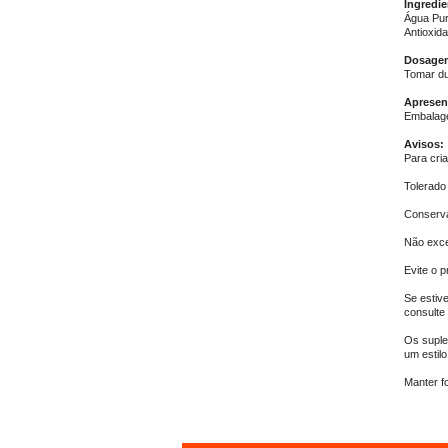
Ingredie
Água Puri
Antioxid
Dosagem
Tomar du
Apresen
Embalag
Avisos:
Para cri
Tolerado 
Conserva
Não exc
Evite o p
Se estiv
consulte
Os suple
um estilo
Manter f