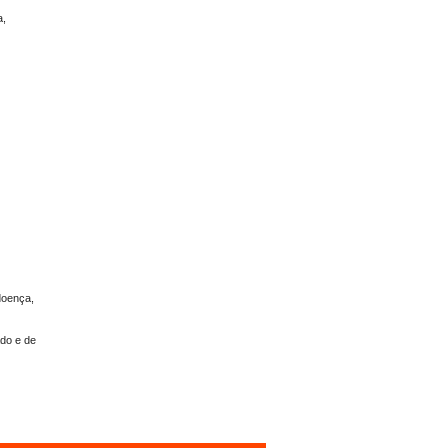
a,
doença,
ado e de