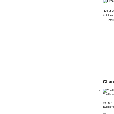
Retirar e
Adiciona 
Impr
Clie
Equilíbrio
13,80 €
Equilíbri