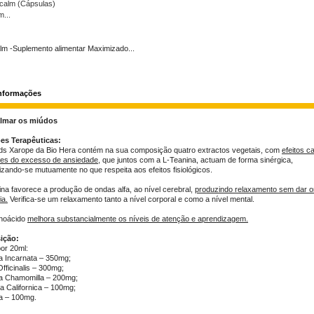
m...
lm -Suplemento alimentar Maximizado...
informações
almar os miúdos
es Terapêuticas:
ds Xarope da Bio Hera contém na sua composição quatro extractos vegetais, com
efeitos c
res do excesso de ansiedade
, que juntos com a L-Teanina, actuam de forma sinérgica,
izando-se mutuamente no que respeita aos efeitos fisiológicos.
ina favorece a produção de ondas alfa, ao nível cerebral,
produzindo relaxamento sem dar o
ia.
Verifica-se um relaxamento tanto a nível corporal e como a nível mental.
inoácido
melhora substancialmente os níveis de atenção e aprendizagem.
ição:
por 20ml:
ra Incarnata – 350mg;
fficinalis – 300mg;
ia Chamomilla – 200mg;
ia Californica – 100mg;
a – 100mg.