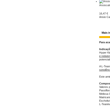
Ansiocal
16,47 €
Ansio Ca
Mais 
Para ac
Indicaçõ
Hyper Ki
e reduto
potencial
A L-Tean
sonolênc
Este am
Compos
Valores 
Passiflo
Melissa O
Matricar
Escholtz
L-Teanin