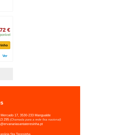
72 €
ponível
rinho
Ver
os
 Mercado 17, 3530-233 Mangualde
13 295
(Chamada para a rede fixa nacional)
a@ervanariasantateresinha.pt
anária Sta Teresinha.