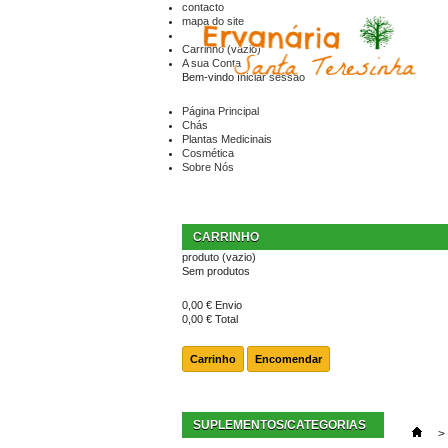
contacto
mapa do site
Carrinho
(vazio)
A sua Conta
Bem-vindo
Iniciar sessão
Página Principal
Chás
Plantas Medicinais
Cosmética
Sobre Nós
CARRINHO
produto
(vazio)
Sem produtos
0,00 €
Envio
0,00 €
Total
Carrinho
Encomendar
SUPLEMENTOS/CATEGORIAS
>