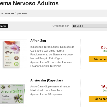
tema Nervoso Adultos
encontrados 8 produtos.
Ordenado por
Affron Zen
23,
Indicações Terapêuticas: Redução do
Cansaço e da Fadiga Normal
Dis
Funcionamento do Sistema Nervoso
Normal Função Psicológica
Pôr no car
Apresentação:30 cápsulas Exclusivo
Ervanária Santa Teresinha
Ansiocalm (Cápsulas)
16,
Ansio Calm -Suplemento alimentar
Maximizado com Passiflora
Dis
Apresentação: 60 cápsulas
Pôr no car