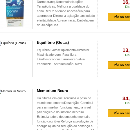
16,
Durma tranquilamenteIndicações
Terapêuticas: Melhora a qualidade do
Dis
sono Reduz o tempo necessário para
adormecer Diminui a agitação, ansiedade
Pôr no car
e irritabilidade Apresentação:Embalagem
de 30 cápsulas
Equilíbrio (Gotas)
13,
Equilíbrio GotasSuplemento Alimentar
Maximizado com: Passiflora
Dis
Eleutherococcus Laranjeira Salvia
Escholtzia Apresentação: 50ml
Pôr no car
Memorium Neuro
34,
Há alturas em que sentimos o peso do
mundo nos ombrosDescrição: Contribui
Dis
para um melhor funcionamento a nível
psicológico e do sistema nervoso
Pôr no car
Estimula todo o desempenho mental e
função cognitiva Reforça a produção de
energia Ajuda na redução do cansaço e