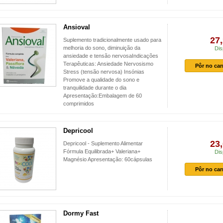
Ansioval
27,
Suplemento tradicionalmente usado para
melhoria do sono, diminuição da
Dis
ansiedade e tensão nervosaIndicações
Terapêuticas: Ansiedade Nervosismo
Pôr no car
Stress (tensão nervosa) Insónias
Promove a qualidade do sono e
tranquilidade durante o dia
Apresentação:Embalagem de 60
comprimidos
Depricool
23,
Depricool - Suplemento Alimentar
Fórmula Equilibrada+ Valeriana+
Dis
Magnésio Apresentação: 60cápsulas
Pôr no car
Dormy Fast