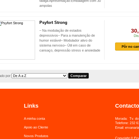
fadiga Apresentação:Embalagem com 30
ampolas
Psyfort Strong
30,
– Na modulação de estados
depressivos– Para a manutenção de
Dis
humor estável– Modulador ativo do
sistema nervoso– Útil em caso de
Pôr no car
cansaço, depressão stress e ansiedade
do por
Links
Contact
A minha conta
Morada: Tv. do
Telefone:
232 6
Apoio ao Cliente
Email:
ervanari
Novos Produtos
Copyright © Erv