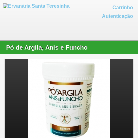
Carrinho
Autenticação
Pó de Argila, Anis e Funcho