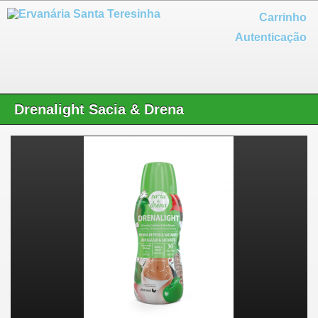
Carrinho
Autenticação
Drenalight Sacia & Drena